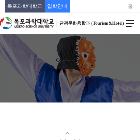
목포과학대학교
입학안내
홈
관광문화융합과 (Tourism&Hotel)