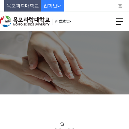
목포과학대학교
입학안내
홈
간호학과