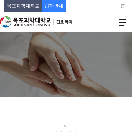
목포과학대학교
입학안내
홈
간호학과