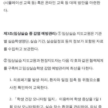
(
시뮬레이션 교육 등
)
혹은 온라인
교육 등 대체 방안을 마련한
다
.
제
3
조
(
임상실습 중 감염 예방관리
)
①
임상실습 지도교원은 기관
별 실습학생명단
,
실습 기간
,
실습
일정표 등의 정보가 포함된 자료
를
수집하고 보관한다
.
②
임상실습 지도교원과 현장지도자는 다음 각 호와 같은 협력체계
를 구축하고 임상실습학생 감염 예방관리에
최선을 다한다
.
1.
의료폐기물 발생
·
처리
,
환자와
밀접 접촉 등
위험요소
를
사전 확인하여 교육한다
.
2.
「
학생 건강 모니터링 일지
」
이용하여 학생 증상을
1
일
1
회 이상
모니터링하고
,
실습 장소 환경을 관리하며
,
의심 증