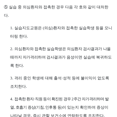
⑤
실습 중 의심환자와 접촉한 경우 다음 각 호와 같이 대처한
다
.
1.
실습지도교원은
(
의심
)
환자와 접촉한 실습학생 등을 모니
터링 한다
.
2.
의심환자와 접촉한 실습학생은 의심환자 검사결과가 나올
때까지 자가격리하여 검사결과가
음성이면 실습에 복귀하도
록 한다
.
3.
격리 중인 학생에 대해 출석
·
성적 등에 불이익이 없도록
조치한다
.
4.
접촉한 환자
·
직원 등이 확진된 경우
2
주간 자가격리하며 발
열
,
호흡기 증상
(
기침
,
인후통
등
)
이
있는지 확인하여 증상이
나타날 경우
,
즉시 관할 보건소에 연락하도록 조치한다
.