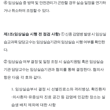
④
임상실습 중 방역 및 안전관리가 곤란할 경우 실습 일정을 연기하
거나 취소하여 조정할 수
있다
.
제
2
조
(
임상실습 시행 전 점검 사항
)
①
신종 감염병 발생 시 임상실
습교과목 담당교수는 임상실습기관의 임상실습 시행 여부를 확인한
다
.
②
임상실습 여부 결정 및 일정 조정 시 실습지원팀 혹은 임상실습
기관 담당교수는 임상실습
기관과
협의를 통해 결정한다
.
협의사
항은 다음 각 호와 같다
.
1.
임상실습부서 결정 시 선별진료소와 격리병상
,
확진환자
·
의사환자
·
유증상자 진료 공간 등 감염에 민감한 장소는 실
습생 배치 제외에 대한 사항