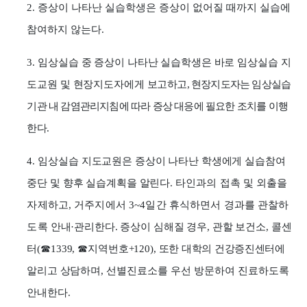
2.
증상이 나타난 실습학생은 증상이 없어질 때까지 실습에
참여하지 않는다
.
3.
임상실습 중 증상이 나타난 실습학생은 바로 임상실습 지
도교원 및 현장지도자에게 보고
하고
,
현장지도자는 임상실습
기관 내 감염관리지침에 따라 증상 대응에 필요한 조치를 이행
한다
.
4.
임상실습 지도교원은 증상이 나타난 학생에게 실습참여
중단 및 향후 실습계획을 알린다
.
타인과의 접촉 및 외출을
자제하고
,
거주지에서
3~4
일간 휴식하면서 경과를 관찰하
도록
안내
·
관리한다
.
증상이 심해질 경우
,
관할 보건소
,
콜센
터
(
☎
1339,
☎
지역번호
+120),
또한 대학의 건강증진센터에
알리고
상담
하며
,
선별진료소를 우선 방문하여 진료하도록
안내한다
.