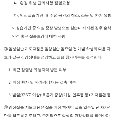
나
.
환경 위생 관리사항 점검요청
다
.
임상실습기관 내 주요 공간의 청소
,
소독 및 환기 요청
5.
실습기간 중 의심 증상 발생으로 실습이 배제된 경우 출석
인정 혹은 실습보강에 대한 사항
③
임상실습 지도교원은 임상실습 일주일 전 개별 학생의 다음 각
호와 같은 건강상태를 점검하고
실습 참가
여부를 결정한다
.
1.
최근 감염병 유행지역 방문 여부
2.
의심 환자 및 자가격리자 등 접촉
여부
3.
발열
(37.5
℃
이상
)·
호흡기 증상
(
기침
,
인후통 등
)·
기저질환 등
④
임상실습 지도교원은
실습 예정
학생이 실습 일주일 전 자가진
단을 하도록 지도하고
,
주기적으로 학생의 건강상태를
확인한다
.