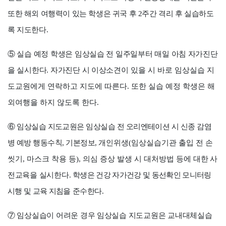
또한 해외 여행력이 있는 학생은 귀국 후
2
주간 격리 후 실습하도
록 지도한다
.
⑤
실습 예정 학생은 임상실습 전 일주일부터 매일 아침 자가진단
을 실시한다
.
자가진단 시 이상
소견이 있을 시 바로 임상실습 지
도교원에게 연락하고 지도에 따른다
.
또한 실습 예정 학생은 해
외여행을 하지 않도록 한다
.
⑥
임상실습 지도교원은 임상실습 전 오리엔테이션 시 신종 감염
병 예방 행동수칙
,
기본정보
,
개인
위생
(
임상실습기관 출입 전 손
씻기
,
마스크 착용 등
),
의심 증상 발생 시 대처방법 등에
대한 사
전교육을 실시한다
.
학생은 건강 자가건강 및 동선확인 모니터링
시행 및 교육 지침을
준수한다
.
⑦
임상실습이 어려운 경우 임상실습 지도교원은 교내대체실습