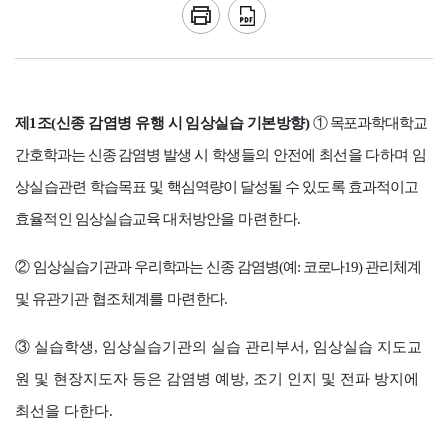
제
1
조
(
신종 감염병 유행 시 임상실습 기본방향
)
①
목포과학대학교
간호학과는 신종 감염병 발생 시
학생들의 안전에 최선을 다하며 임
상실습
관련
학습목표 및 핵심역량이 달성될 수 있도록 효과적이고
효율적인 임상실습교육 대처방안을
마련한다
.
②
임상실습기관과 우리학과는 신종 감염병
(
예
:
코로나
19)
관리체계
및 유관
기관
협조체계를 마련한다
.
③
실습학생
,
임상실습기관의 실습 관리부서
,
임상실습 지도교
원 및 현장지도자 등은 감염병 예방
,
조기 인지 및 전파 방지에
최선을 다한다
.