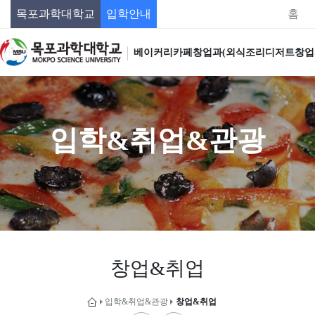
목포과학대학교
입학안내
홈
베이커리카페창업과(외식조리디저트창업
입학&취업&관광
창업&취업
입학&취업&관광
창업&취업