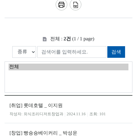
전체 :
2건
(1 / 1 page)
검색
[취업] 롯데호텔 _ 이지원
외식조리디저트창업과
2024.11.16
101
[창업] 빵숑숑베이커리 _ 박성운