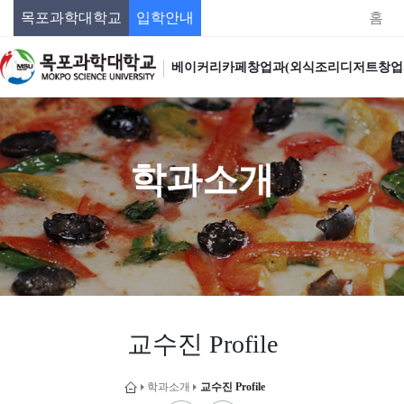
목포과학대학교
입학안내
홈
베이커리카페창업과(외식조리디저트창업
학과소개
교수진 Profile
학과소개
교수진 Profile