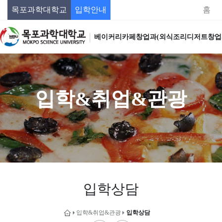
목포과학대학교
입학안내
홈
베이커리카페창업과(외식조리디저트창업
입학&취업&관광
입학상담
입학&취업&관광
입학상담