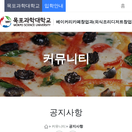
목포과학대학교
입학안내
홈
베이커리카페창업과(외식조리디저트창업
커뮤니티
공지사항
커뮤니티
공지사항