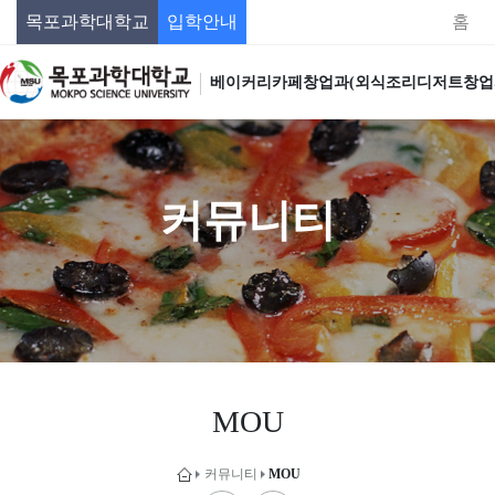
목포과학대학교
입학안내
홈
베이커리카페창업과(외식조리디저트창업
커뮤니티
MOU
커뮤니티
MOU