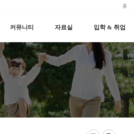
홈
커뮤니티
자료실
입학 & 취업