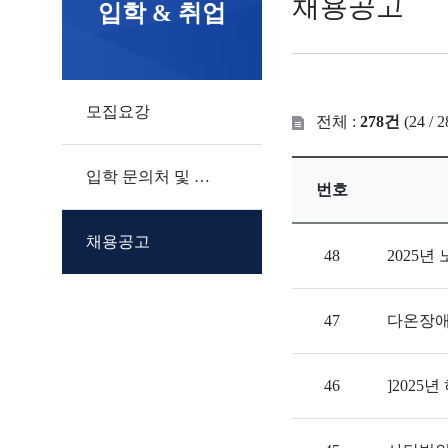
채용공고
입학 & 취업
모집요강
전체 :
278건
(24 / 2
입학 문의처 및 입학원서
번호
채용공고
48
2025
47
다온장애
46
]202