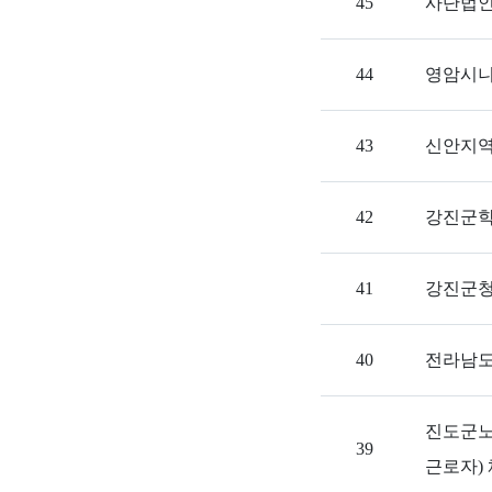
45
사단법인
44
영암시니
43
신안지역
42
강진군학
41
강진군청
40
전라남도
진도군노
39
근로자)