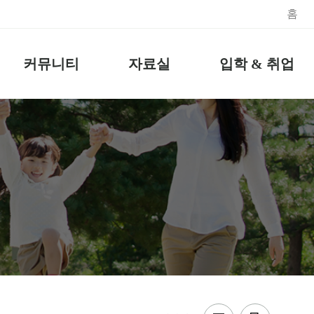
홈
커뮤니티
자료실
입학 & 취업