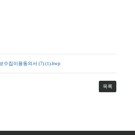
용동의서 (7) (1).hwp
목록