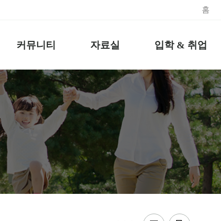
홈
커뮤니티
자료실
입학 & 취업