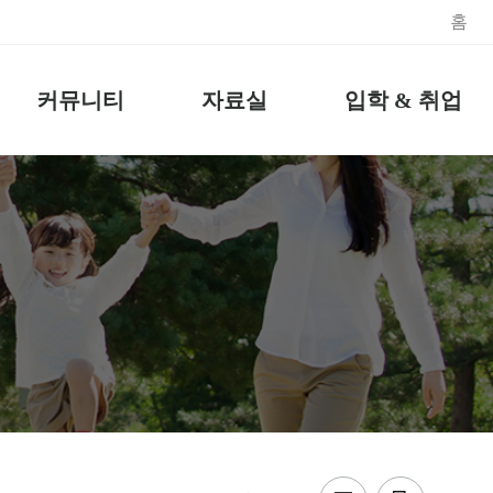
홈
커뮤니티
자료실
입학 & 취업