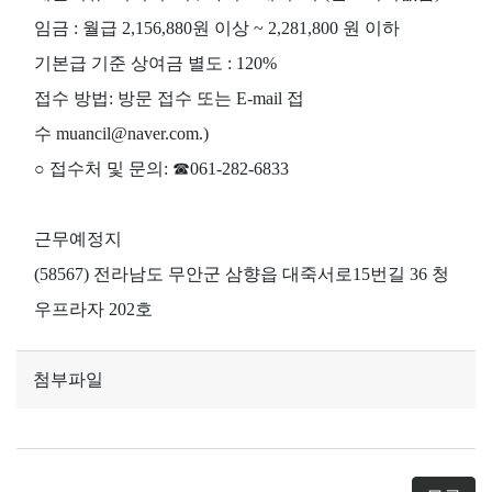
임금 : 월급 2,156,880원 이상 ~ 2,281,800 원 이하
기본급 기준 상여금 별도 : 120%
접수 방법: 방문 접수 또는 E-mail 접
수
muancil@naver.com.
)
○ 접수처 및 문의: ☎061-282-6833
근무예정지
(58567) 전라남도 무안군 삼향읍 대죽서로15번길 36 청
우프라자 202호
첨부파일