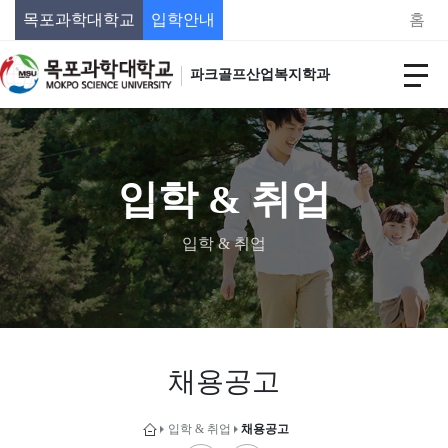
목포과학대학교
입학안내
홈
파크골프산업복지학과
입학 & 취업
입학 & 취업
채용공고
입학 & 취업
채용공고