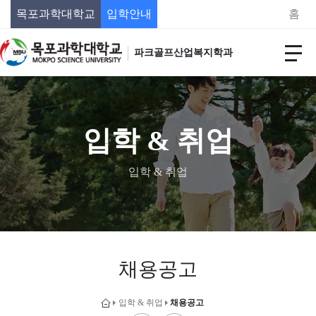
목포과학대학교
입학안내
홈
파크골프산업복지학과
입학 & 취업
입학 & 취업
채용공고
입학 & 취업
채용공고