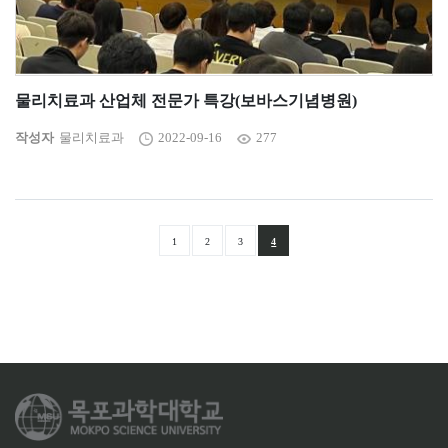
물리치료과 산업체 전문가 특강(보바스기념병원)
작성자
물리치료과
2022-09-16
277
1
2
3
4