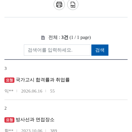
전체 :
3건
(1 / 1 page)
검색
3
국가고시 합격률과 취업률
요청
익**
2026.06.16
55
2
방사선과 면접장소
요청
학**
2023.10.06
389