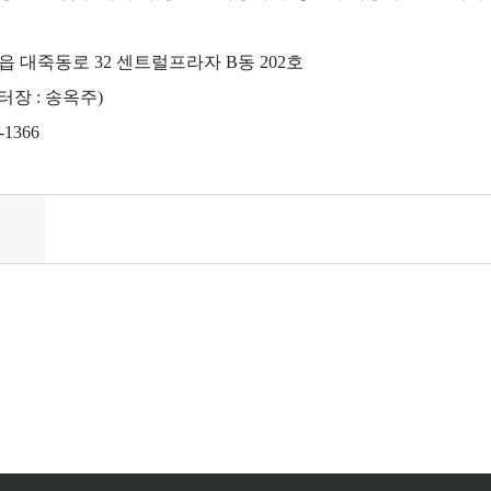
읍 대죽동로 32 센트럴프라자 B동 202호
 (센터장 : 송옥주)
-1366