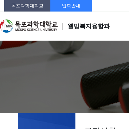
목포과학대학교
입학안내
웰빙복지융합과