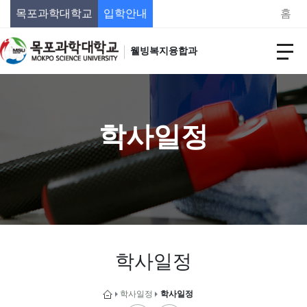
목포과학대학교
입학안내
홈
웰빙복지융합과
학사일정
학사일정
학사일정
학사일정