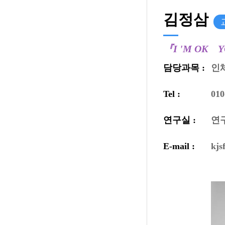
김정삼
『
I 'M OK Y
담당과목 :
인
Tel :
010
연구실 :
연구
E-mail :
kjs