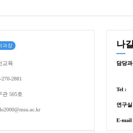
나
학과장
건교육
담당과목
-270-2881
Tel :
관 505호
연구실 
do2000@msu.ac.kr
E-mail 