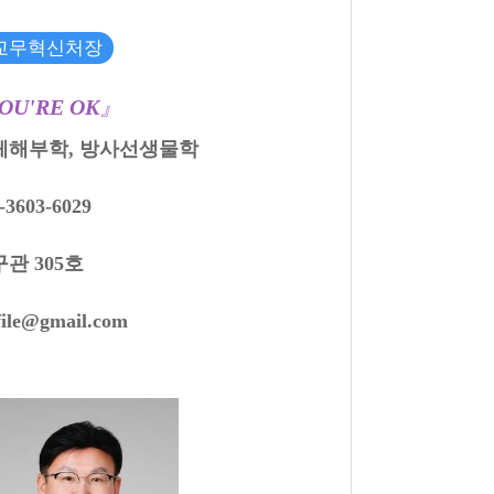
교무혁신처장
OU'RE OK
』
체해부학, 방사선생물학
-3603-6029
관 305호
file@gmail.com