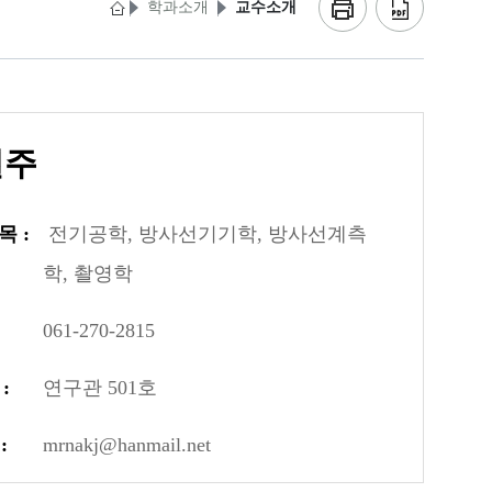
학과소개
교수소개
길주
 :
전기공학, 방사선기기학, 방사선계측
학, 촬영학
061-270-2815
:
연구관 501호
:
mrnakj@hanmail.net