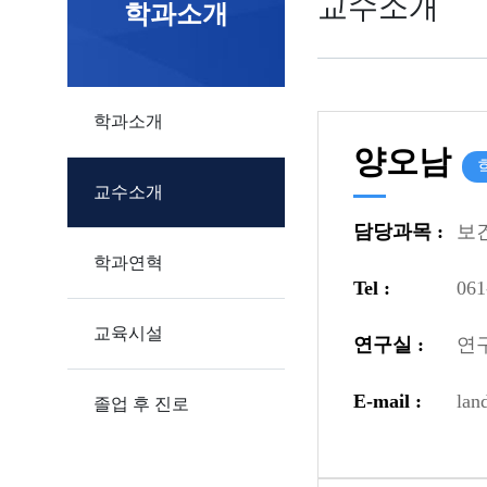
교수소개
학과소개
학과소개
양오남
교수소개
담당과목 :
보
학과연혁
Tel :
061
교육시설
연구실 :
연구
E-mail :
lan
졸업 후 진로