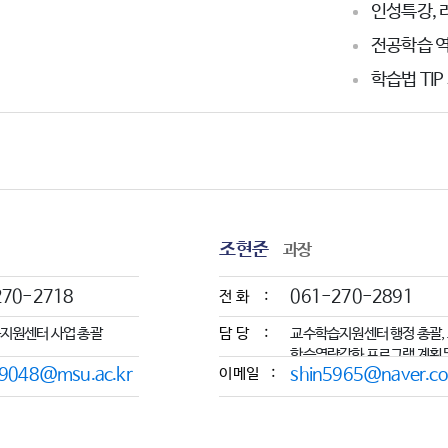
인성특강, 
전공학습 
학습법 TIP
조현준
과장
270-2718
061-270-2891
전화 :
지원센터 사업 총괄
담당 :
교수학습지원센터 행정 총괄, 
학습역량강화 프로그램 계획 
9048@msu.ac.kr
이메일 :
shin5965@naver.c
운영