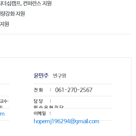
리더십캠프, 컨퍼런스 지원
역량강화 지원
 지원
윤민주
연구원
061-270-2567
전화 :
교수·
담당 :
및
학습유형진단
om
이메일 :
및
학습컨설팅,
hopemj196294@gmail.com
교수 및
학생