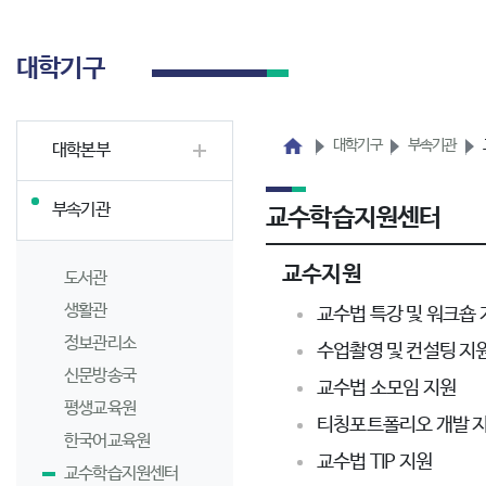
대학기구
대학기구
부속기관
대학본부
부속기관
교수학습지원센터
교수지원
도서관
생활관
교수법 특강 및 워크숍 
정보관리소
수업촬영 및 컨설팅 지
신문방송국
교수법 소모임 지원
평생교육원
티칭포트폴리오 개발 
한국어교육원
교수법 TIP 지원
교수학습지원센터