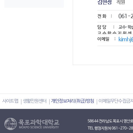
김현정
직원
061-
전화 :
담당 :
교수·학
교수학습지원센
이메일 :
kimhj
행정 및
업무지원,
사이트맵
생활민원센터
개인정보처리(취급)방침
이메일무단수집금
58644 전라남도 목포시 영산
TEL 행정지원처 061-270-280