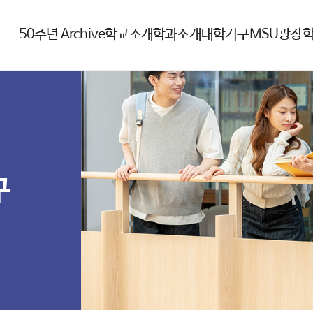
50주년 Archive
학교소개
학과소개
대학기구
MSU광장
구