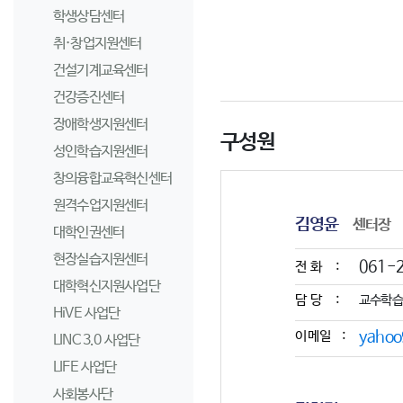
학생상담센터
취·창업지원센터
건설기계교육센터
건강증진센터
장애학생지원센터
구성원
성인학습지원센터
창의융합교육혁신센터
원격수업지원센터
김영윤
센터장
대학인권센터
현장실습지원센터
061-
전화 :
대학혁신지원사업단
담당 :
교수학습
HiVE 사업단
이메일 :
yahoo
LINC 3.0 사업단
LIFE 사업단
사회봉사단